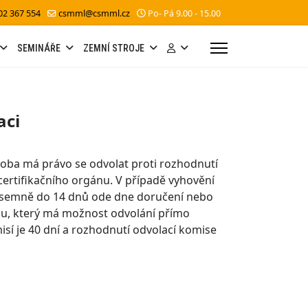
02 367 554
csmml@csmml.cz
Po- Pá 9.00 - 15.00
SEMINÁŘE
ZEMNÍ STROJE
aci
osoba má právo se odvolat proti rozhodnutí
certifikačního orgánu. V případě vyhovění
 písemně do 14 dnů ode dne doručení nebo
nu, který má možnost odvolání přímo
sí je 40 dní a rozhodnutí odvolací komise