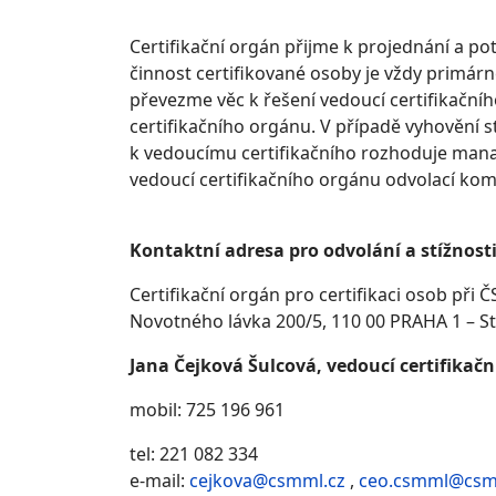
Certifikační orgán přijme k projednání a pot
činnost certifikované osoby je vždy primárně
převezme věc k řešení vedoucí certifikačníh
certifikačního orgánu. V případě vyhovění s
k vedoucímu certifikačního rozhoduje manaže
vedoucí certifikačního orgánu odvolací komis
Kontaktní adresa pro odvolání a stížnosti
Certifikační orgán pro certifikaci osob při
Novotného lávka 200/5, 110 00 PRAHA 1 – S
Jana Čejková Šulcová, vedoucí certifikač
mobil: 725 196 961
tel: 221 082 334
e-mail:
cejkova@csmml.cz
,
ceo.csmml@csm