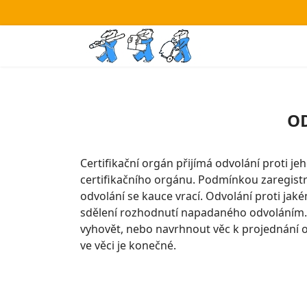
OD
Certifikační orgán přijímá odvolání proti j
certifikačního orgánu. Podmínkou zaregistro
odvolání se kauce vrací. Odvolání proti ja
sdělení rozhodnutí napadaného odvoláním.
vyhovět, nebo navrhnout věc k projednání o
ve věci je konečné.