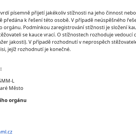
vrdí písemně přijetí jakékoliv stížnosti na jeho činnost neb
 předána k řešení této osobě. V případě neúspěšného řešení 
o orgánu. Podmínkou zaregistrování stížnosti je složení kau
těžovateli se kauce vrací. O stížnostech rozhoduje vedoucí c
r jakosti). V případě rozhodnutí v neprospěch stěžovatele 
i, jejíž rozhodnutí je konečné.
:
 ČSMM-L
taré Město
ního orgánu
ml.cz