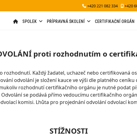
+420 221 082 334
+420 6
SPOLEK
PŘÍPRAVNÁ ŠKOLENÍ
CERTIFIKAČNÍ ORGÁN
VOLÁNÍ proti rozhodnutím o certifik
eho rozhodnutí. Každý žadatel, uchazeč nebo certifikovaná 
vání odvolání je složení kauce ve výši dle platného ceníku 
kémukoliv rozhodnutí certifikačního orgánu je nutné podat
 Odvolání se podává přímo vedoucímu certifikačního orgá
dvolací komisi. Lhůta pro projednání odvolání odvolací komi
STÍŽNOSTI