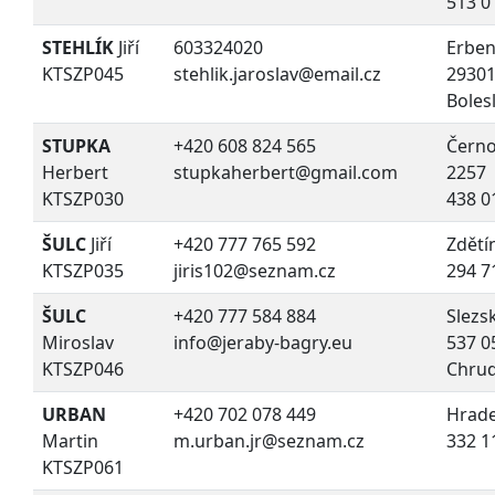
513 0
STEHLÍK
Jiří
603324020
Erben
KTSZP045
stehlik.jaroslav@email.cz
29301
Boles
STUPKA
+420 608 824 565
Černo
Herbert
stupkaherbert@gmail.com
2257
KTSZP030
438 0
ŠULC
Jiří
+420 777 765 592
Zdětí
KTSZP035
jiris102@seznam.cz
294 7
ŠULC
+420 777 584 884
Slezs
Miroslav
info@jeraby-bagry.eu
537 0
KTSZP046
Chru
URBAN
+420 702 078 449
Hrade
Martin
m.urban.jr@seznam.cz
332 1
KTSZP061