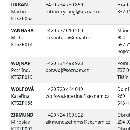
URBAN
+420 734 730 859
Hrade
Martin
mtmrecycling@seznam.cz
332 1
KTSZP062
VAŇHARA
+420 777 010 560
Mánes
Michal
m.vanhara@email.cz
904
KTSZP014
687 7
Bojko
WOJNAR
+420 734 498 923
Polní
Petr Ing.
pet.woj@seznam.cz
737 0
KTSZP019
Těšín
WOLFOVÁ
+420 723 444 019
Dolní
Kateřina
wolfova.katerina@seznam.cz
269
KTSZP066
543 4
ZIKMUND
+420 724 109 522
Obru
Miroslav
zikmund.zehoms@seznam.cz
294 0
KTSZP003
Obru