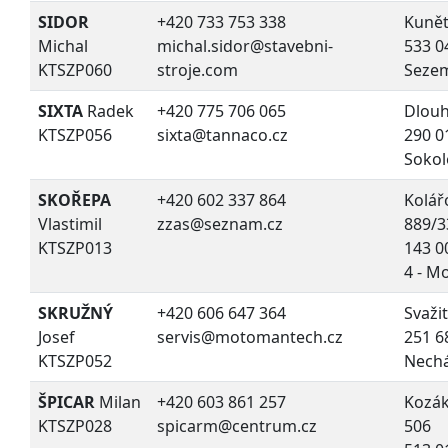
SIDOR
+420 733 753 338
Kunět
Michal
michal.sidor@stavebni-
533 0
KTSZP060
stroje.com
Seze
SIXTA
Radek
+420 775 706 065
Dlouh
KTSZP056
sixta@tannaco.cz
290 0
Sokol
SKOŘEPA
+420 602 337 864
Kolář
Vlastimil
zzas@seznam.cz
889/3
KTSZP013
143 0
4 - M
SKRUŽNÝ
+420 606 647 364
Svaži
Josef
servis@motomantech.cz
251 6
KTSZP052
Nechá
ŠPICAR
Milan
+420 603 861 257
Kozá
KTSZP028
spicarm@centrum.cz
506