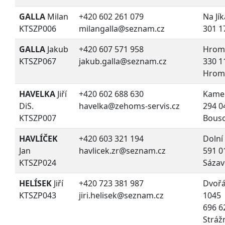
GALLA
Milan
+420 602 261 079
Na Jík
KTSZP006
milangalla@seznam.cz
301 1
GALLA
Jakub
+420 607 571 958
Hrom
KTSZP067
jakub.galla@seznam.cz
330 1
Hrom
HAVELKA
Jiří
+420 602 688 630
Kamen
DiS.
havelka@zehoms-servis.cz
294 0
KTSZP007
Bous
HAVLÍČEK
+420 603 321 194
Dolní
Jan
havlicek.zr@seznam.cz
591 0
KTSZP024
Sáza
HELÍSEK
Jiří
+420 723 381 987
Dvoř
KTSZP043
jiri.helisek@seznam.cz
1045
696 6
Stráž