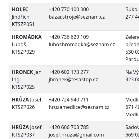
HOLEC
+420 770 100 000
Bukol
Jindřich
bazar.stroje@seznam.cz
277 4
KTSZP051
HROMÁDKA
+420 736 629 109
Zelen
Luboš
luboshromadka@seznam.cz
předm
KTSZP029
530 0
Pardu
HRONEK
Jan
+420 602 173 277
Na Vý
Ing.
jhronek@tesastop.cz
323 0
KTSZP025
HRŮZA
Josef
+420 724 940 711
Medli
KTSZP026
hruzamedlice@seznam.cz
671 4
Medli
HRŮZA
Josef
+420 606 703 785
Sadov
KTSZP037
josef.hruza@gmail.com
669 0