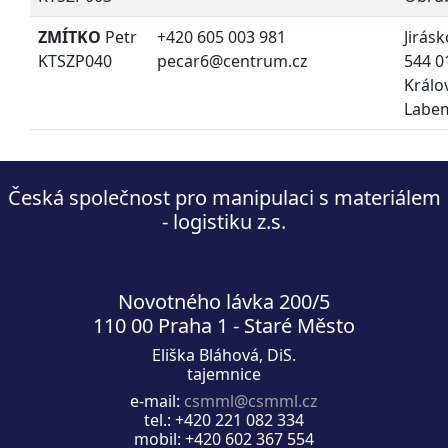
ZMÍTKO
Petr
+420 605 003 981
Jirás
KTSZP040
pecar6@centrum.cz
544 0
Králo
Labe
Česká společnost pro manipulaci s materiálem
- logistiku z.s.
Novotného lávka 200/5
110 00 Praha 1 - Staré Město
Eliška Bláhová, DiS.
tajemnice
e-mail:
csmml@csmml.cz
tel.: +420 221 082 334
mobil: +420 602 367 554