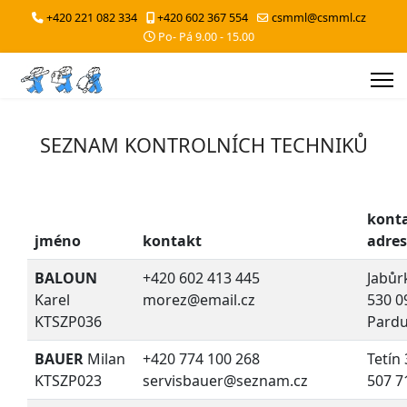
+420 221 082 334
+420 602 367 554
csmml@csmml.cz
Po- Pá 9.00 - 15.00
SEZNAM KONTROLNÍCH TECHNIKŮ
kont
jméno
kontakt
adre
BALOUN
+420 602 413 445
Jabůr
Karel
morez@email.cz
530 0
KTSZP036
Pardu
BAUER
Milan
+420 774 100 268
Tetín
KTSZP023
servisbauer@seznam.cz
507 7