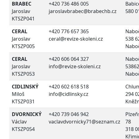
BRABEC
+420 736 486 005
Babic
Jaroslav
jaroslavbrabec@brabechb.cz
580 0
KTSZP041
CERAL
+420 776 657 365
Nabo
Jaroslav
ceral@revize-skoleni.cz
538 6
KTSZP005
Nabo
CERAL
+420 606 064 327
Nabo
Jaroslav
info@revize-skoleni.cz
5386
KTSZP053
Nabo
CIDLINSKÝ
+420 602 618 518
Chlum
Miloš
info@cidlinsky.cz
294 0
KTSZP031
Kněž
DVORNICKÝ
+420 739 046 942
Plzeň
Václav
vaclavdvornicky71@seznam.cz
78
KTSZP054
318 0
Křimi