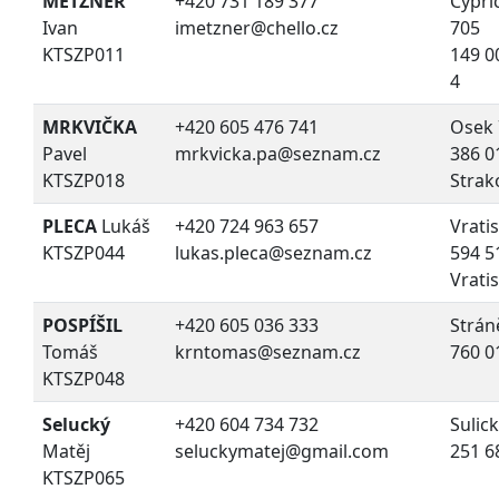
METZNER
+420 731 189 377
Cypri
Ivan
imetzner@chello.cz
705
KTSZP011
149 0
4
MRKVIČKA
+420 605 476 741
Osek 
Pavel
mrkvicka.pa@seznam.cz
386 0
KTSZP018
Strak
PLECA
Lukáš
+420 724 963 657
Vrati
KTSZP044
lukas.pleca@seznam.cz
594 5
Vrati
POSPÍŠIL
+420 605 036 333
Strán
Tomáš
krntomas@seznam.cz
760 01
KTSZP048
Selucký
+420 604 734 732
Sulic
Matěj
seluckymatej@gmail.com
251 6
KTSZP065