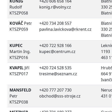
KÖNIG
+420 606 658 164
Blatn
Rudolf
konig.r@volny.cz
330 2
KTSZP058
Blatn
KOVÁČ
Petr
+420 734 208 557
Blatn
KTSZP059
pavlina.lavickova@rkrent.cz
330 2
Blatn
KUPEC
+420 722 928 166
Lekní
Martin Ing.
kupec@centrum.cz
1193
KTSZP016
463 1
KVAPIL
Jiří
+420 724 528 535
Hrubš
KTSZP017
tresime@seznam.cz
664 9
Ivanč
MANSFELD
+420 777 207 730
Neru
Petr
obchod@sss-stroje.cz
431 0
KTSZP038