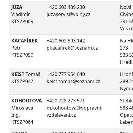
JŮZA
+420 603 489 230
Nová 
Vladimír
juzaservis@volny.cz
Chýno
KTSZP009
391 5
Ves u
KACAFÍREK
+420 602 503 142
Na Hl
Petr
pkacafirek@seznam.cz
273
KTSZP050
533 5
Hradi
KEIST
Tomáš
+420 777 954 040
Hroně
KTSZP047
keist.tomas@seznam.cz
289 2
Nymb
KOHOUTOVÁ
+420 728 273 571
Stébl
Miroslava
m.kohoutova@dopravni-
533 4
Ing.
vzdelavani.cz
Opato
KTSZP064
Labe