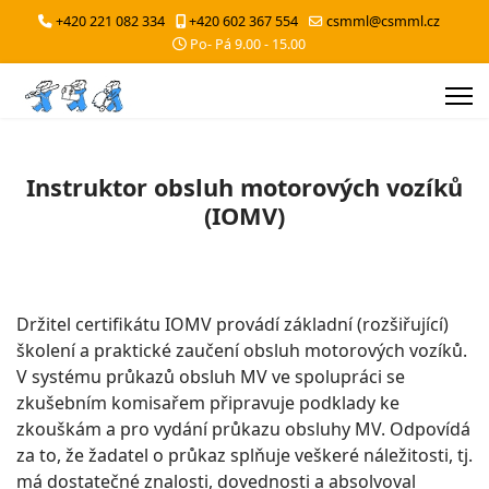
+420 221 082 334
+420 602 367 554
csmml@csmml.cz
Po- Pá 9.00 - 15.00
Instruktor obsluh motorových vozíků
(IOMV)
Držitel certifikátu IOMV provádí základní (rozšiřující)
školení a praktické zaučení obsluh motorových vozíků.
V systému průkazů obsluh MV ve spolupráci se
zkušebním komisařem připravuje podklady ke
zkouškám a pro vydání průkazu obsluhy MV. Odpovídá
za to, že žadatel o průkaz splňuje veškeré náležitosti, tj.
má dostatečné znalosti, dovednosti a absolvoval