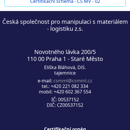
Certifikační schéma - CS MV - 02
Česká společnost pro manipulaci s materiálem
- logistiku z.s.
Novotného lávka 200/5
110 00 Praha 1 - Staré Město
Eliška Bláhová, DiS.
tajemnice
e-mail:
csmml@csmml.cz
tel.: +420 221 082 334
mobil: +420 602 367 554
IČ: 00537152
DIČ: CZ00537152
Certifikační orgán