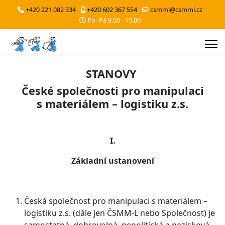
+420 221 082 334
+420 602 367 554
csmml@csmml.cz
Po- Pá 9.00 - 15.00
STANOVY
České společnosti pro manipulaci
s materiálem – logistiku z.s.
I.
Základní ustanovení
Česká společnost pro manipulaci s materiálem –
logistiku z.s. (dále jen ČSMM-L nebo Společnost) je