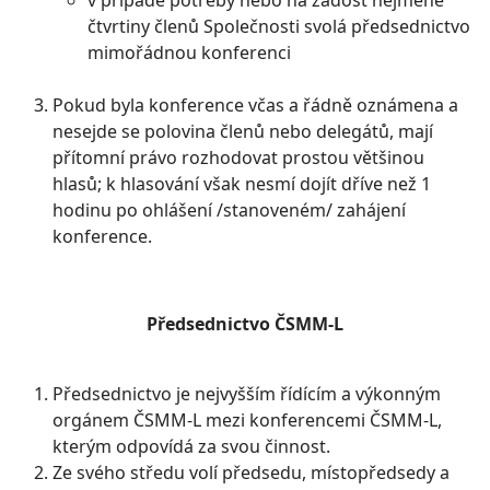
v případě potřeby nebo na žádost nejméně
čtvrtiny členů Společnosti svolá předsednictvo
mimořádnou konferenci
Pokud byla konference včas a řádně oznámena a
nesejde se polovina členů nebo delegátů, mají
přítomní právo rozhodovat prostou většinou
hlasů; k hlasování však nesmí dojít dříve než 1
hodinu po ohlášení /stanoveném/ zahájení
konference.
Předsednictvo ČSMM-L
Předsednictvo je nejvyšším řídícím a výkonným
orgánem ČSMM-L mezi konferencemi ČSMM-L,
kterým odpovídá za svou činnost.
Ze svého středu volí předsedu, místopředsedy a