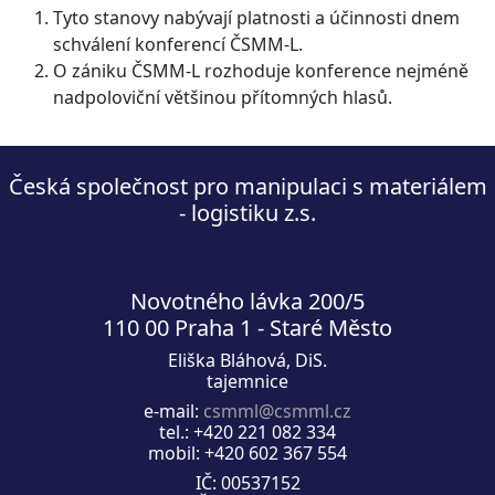
Tyto stanovy nabývají platnosti a účinnosti dnem
schválení konferencí ČSMM-L.
O zániku ČSMM-L rozhoduje konference nejméně
nadpoloviční většinou přítomných hlasů.
Česká společnost pro manipulaci s materiálem
- logistiku z.s.
Novotného lávka 200/5
110 00 Praha 1 - Staré Město
Eliška Bláhová, DiS.
tajemnice
e-mail:
csmml@csmml.cz
tel.: +420 221 082 334
mobil: +420 602 367 554
IČ: 00537152