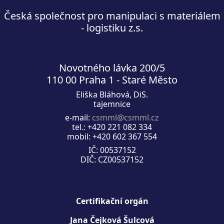
Česká společnost pro manipulaci s materiálem
- logistiku z.s.
Novotného lávka 200/5
110 00 Praha 1 - Staré Město
Eliška Bláhová, DiS.
tajemnice
e-mail:
csmml@csmml.cz
tel.: +420 221 082 334
mobil: +420 602 367 554
IČ: 00537152
DIČ: CZ00537152
Certifikační orgán
Jana Čejková Šulcová