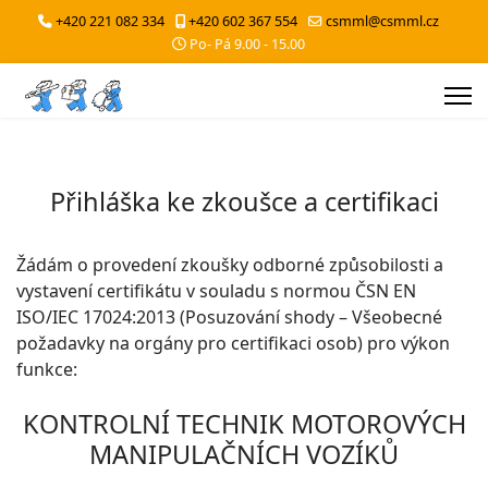
+420 221 082 334
+420 602 367 554
csmml@csmml.cz
Po- Pá 9.00 - 15.00
Přihláška ke zkoušce a certifikaci
Žádám o provedení zkoušky odborné způsobilosti a
vystavení certifikátu v souladu s normou ČSN EN
ISO/IEC 17024:2013 (Posuzování shody – Všeobecné
požadavky na orgány pro certifikaci osob) pro výkon
funkce:
KONTROLNÍ TECHNIK MOTOROVÝCH
MANIPULAČNÍCH VOZÍKŮ