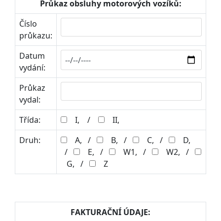
Průkaz obsluhy motorových vozíků:
Číslo
průkazu:
Datum
vydání:
Průkaz
vydal:
Třída:
I, /
II,
Druh:
A, /
B, /
C, /
D,
/
E, /
W1, /
W2, /
G, /
Z
FAKTURAČNÍ ÚDAJE: