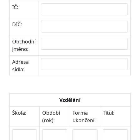
IČ:
DIČ:
Obchodní
jméno:
Adresa
sídla:
Vzdělání
Škola:
Období
Forma
Titul:
(rok):
ukončení: